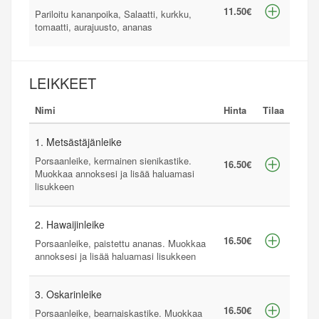
11.50€
Pariloitu kananpoika, Salaatti, kurkku,
tomaatti, aurajuusto, ananas
LEIKKEET
Nimi
Hinta
Tilaa
1. Metsästäjänleike
Porsaanleike, kermainen sienikastike.
16.50€
Muokkaa annoksesi ja lisää haluamasi
lisukkeen
2. Hawaijinleike
16.50€
Porsaanleike, paistettu ananas. Muokkaa
annoksesi ja lisää haluamasi lisukkeen
3. Oskarinleike
16.50€
Porsaanleike, bearnaiskastike. Muokkaa