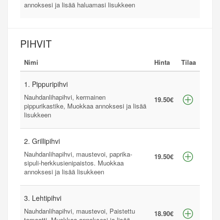
annoksesi ja lisää haluamasi lisukkeen
PIHVIT
Nimi
Hinta
Tilaa
1. Pippuripihvi
Nauhdanlihapihvi, kermainen
19.50€
pippurikastike, Muokkaa annoksesi ja lisää
lisukkeen
2. Grillipihvi
Nauhdanlihapihvi, maustevoi, paprika-
19.50€
sipuli-herkkusienipaistos. Muokkaa
annoksesi ja lisää lisukkeen
3. Lehtipihvi
Nauhdanlihapihvi, maustevoi, Paistettu
18.90€
tomaatti. Muokkaa annoksesi ja lisää