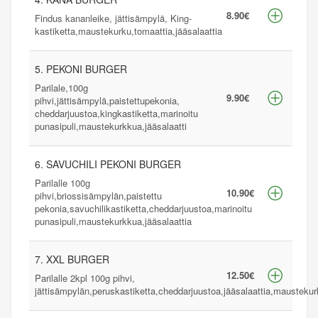
8.90€
Findus kananleike, jättisämpylä, King-
kastiketta,maustekurku,tomaattia,jääsalaattia
5. PEKONI BURGER
Parilale,100g
9.90€
pihvi,jättisämpylä,paistettupekonia,
cheddarjuustoa,kingkastiketta,marinoitu
punasipuli,maustekurkkua,jääsalaatti
6. SAVUCHILI PEKONI BURGER
Parilalle 100g
10.90€
pihvi,briossisämpylän,paistettu
pekonia,savuchilikastiketta,cheddarjuustoa,marinoitu
punasipuli,maustekurkkua,jääsalaattia
7. XXL BURGER
12.50€
Parilalle 2kpl 100g pihvi,
jättisämpylän,peruskastiketta,cheddarjuustoa,jääsalaattia,mausteku