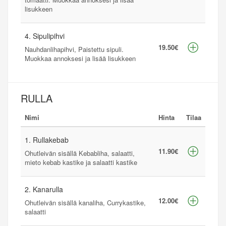
lisukkeen
4. Sipulipihvi
19.50€
Nauhdanlihapihvi, Paistettu sipuli.
Muokkaa annoksesi ja lisää lisukkeen
RULLA
Nimi
Hinta
Tilaa
1. Rullakebab
11.90€
Ohutleivän sisällä Kebabliha, salaatti,
mieto kebab kastike ja salaatti kastike
2. Kanarulla
12.00€
Ohutleivän sisällä kanaliha, Currykastike,
salaatti