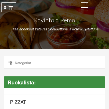
0
Ravintola Remo
Tilaa annokset kätevästi noudettuna ja kotiinkuljetettuna
Ruokalista:
PIZZAT