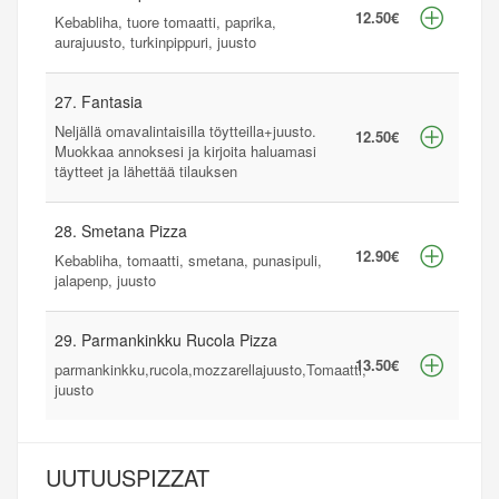
12.50€
Kebabliha, tuore tomaatti, paprika,
aurajuusto, turkinpippuri, juusto
27. Fantasia
Neljällä omavalintaisilla töytteilla+juusto.
12.50€
Muokkaa annoksesi ja kirjoita haluamasi
täytteet ja lähettää tilauksen
28. Smetana Pizza
12.90€
Kebabliha, tomaatti, smetana, punasipuli,
jalapenp, juusto
29. Parmankinkku Rucola Pizza
13.50€
parmankinkku,rucola,mozzarellajuusto,Tomaatti,
juusto
UUTUUSPIZZAT