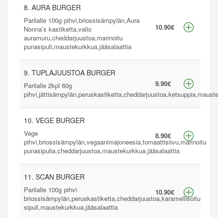
8. AURA BURGER
Parilalle 100g pihvi,briossisämpylän,Aura
10.90€
Nonna’s kastiketta,valio
auramuru,cheddarjuustoa,marinoitu
punasipuli,maustekurkkua,jääsalaattia
9. TUPLAJUUSTOA BURGER
9.90€
Parilalle 2kpl 60g
pihvi,jättisämpylän,peruskastiketta,cheddarjuustoa,ketsuppia,mauste
10. VEGE BURGER
Vege
8.90€
pihvi,briossisämpylän,vegaanimajoneesia,tomaattisiivu,marinoitu
punasipulia,cheddarjuustoa,maustekurkkua,jääsalaattia
11. SCAN BURGER
Parilalle 100g pihvi
10.90€
briossisämpylän,peruskastiketta,cheddarjuustoa,karamellisoitu
sipuli,maustekurkkua,jääsalaattia