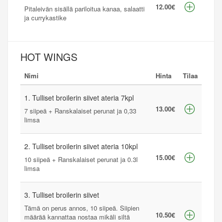
12.00€
Pitaleivän sisällä pariloitua kanaa, salaatti
ja currykastike
HOT WINGS
Nimi
Hinta
Tilaa
1. Tulliset broilerin siivet ateria 7kpl
13.00€
7 siipeä + Ranskalaiset perunat ja 0,33
limsa
2. Tulliset broilerin siivet ateria 10kpl
15.00€
10 siipeä + Ranskalaiset perunat ja 0.3l
limsa
3. Tulliset broilerin siivet
Tämä on perus annos, 10 siipeä. Siipien
10.50€
määrää kannattaa nostaa mikäli siltä