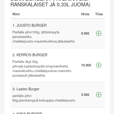
RANSKALAISET JA 0,33L JUOMA)
Nimi
Hinta
Tilaa
1. JUUSTO BURGER
Parilalle pihvi100g, jättisämpylä,
8.90€
peruskastike,
cheddarjuusto,maustekurkkua,jääsalaattia
2. KERROS BURGER
Parilalle 2kpl 60g
10.90€
pihvejä,tuplasämpylän,king-kastiketta
maustekurkku,cheddarjuustoa,marinoitu
punasipuli,jääsalaattia
3. Lasten Burger
5.90€
parilalle pihvi
60g,pienisämpylä,ketsuppia,cheddarjuusto
4. KANA BURGER