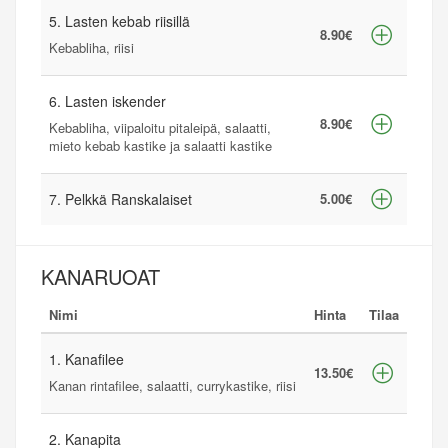
5. Lasten kebab riisillä
8.90€
Kebabliha, riisi
6. Lasten iskender
8.90€
Kebabliha, viipaloitu pitaleipä, salaatti,
mieto kebab kastike ja salaatti kastike
7. Pelkkä Ranskalaiset
5.00€
KANARUOAT
Nimi
Hinta
Tilaa
1. Kanafilee
13.50€
Kanan rintafilee, salaatti, currykastike, riisi
2. Kanapita