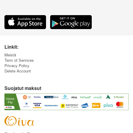
Linkit:
Meistä
Term of Services
Privacy Policy
Delete Account
Suojatut maksut